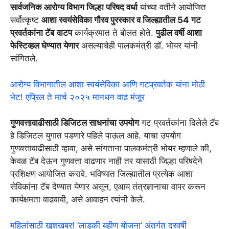
सार्वजनिक आरोग्य विभाग जिल्हा परिषद वर्धा
यांच्या वतीने आयोजित
सर्वोत्कृष्ट
आशा स्वयंसेविका गौरव पुरस्कार व जिल्ह्यातील 54 गट
प्रवर्तकांना टॅब
वाटप
कार्यक्रमात ते बोलत होते.
पुढील वर्षी आशा
फेस्टिव्हल घेण्यात येणार
असल्याचेही पालकमंत्री डॉ. भोयर यांनी
सांगितले.
आरोग्य विभागातील आशा स्वयंसेविका आणि गटप्रवर्तक यांना मोठी
भेट! एप्रिल ते मार्च २०२५ मानधन वाढ मंजूर
गुणवत्तावाढीसाठी डिजिटल साधनांचा उपयोग
गट प्रवर्तकांना दिलेले टॅब
हे डिजिटल युगात पडणारे पहिले पाऊल आहे. याचा उपयोग
गुणवत्तावाढीसाठी व्हावा, असे सांगताना पालकमंत्री भोयर म्हणाले की,
केवळ टॅब देऊन गुणवत्ता वाढणार नाही तर यासाठी जिल्हा परिषदेने
प्रशिक्षण आयोजित करावे. भविष्यात जिल्ह्यातील प्रत्येक आशा
सेविकांना टॅब देण्यात येणार असून, एआय तंत्रज्ञानाचा वापर करून
कार्यक्षमता वाढवावी, असे आवाहन त्यांनी केले.
महिलांसाठी खुशखबर! ‘लाडकी बहीण योजना’ अंतर्गत दरवर्षी