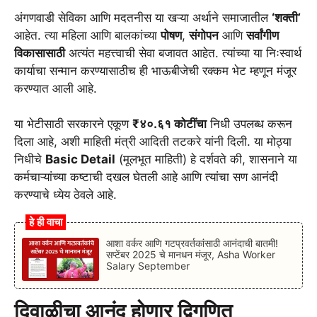
अंगणवाडी सेविका आणि मदतनीस या खऱ्या अर्थाने समाजातील
‘शक्ती’
आहेत. त्या महिला आणि बालकांच्या
पोषण
,
संगोपन
आणि
सर्वांगीण
विकासासाठी
अत्यंत महत्त्वाची सेवा बजावत आहेत. त्यांच्या या निःस्वार्थ
कार्याचा सन्मान करण्यासाठीच ही भाऊबीजेची रक्कम भेट म्हणून मंजूर
करण्यात आली आहे.
या भेटीसाठी सरकारने एकूण
₹४०.६१ कोटींचा
निधी उपलब्ध करून
दिला आहे, अशी माहिती मंत्री आदिती तटकरे यांनी दिली. या मोठ्या
निधीचे
Basic Detail
(मूलभूत माहिती) हे दर्शवते की, शासनाने या
कर्मचाऱ्यांच्या कष्टाची दखल घेतली आहे आणि त्यांचा सण आनंदी
करण्याचे ध्येय ठेवले आहे.
हे ही वाचा
आशा वर्कर आणि गटप्रवर्तकांसाठी आनंदाची बातमी!
सप्टेंबर 2025 चे मानधन मंजूर, Asha Worker
Salary September
दिवाळीचा आनंद होणार द्विगुणित