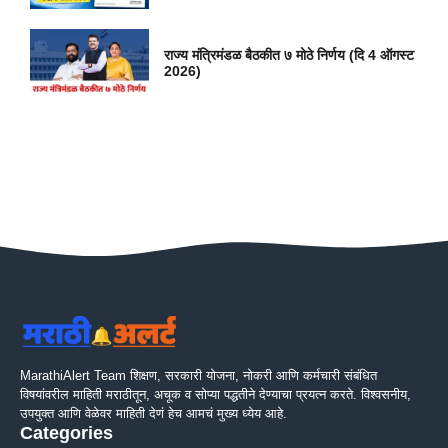
राज्य मंत्रिमंडळ बैठकीत ७ मोठे निर्णय (दि 4 ऑगस्ट
2026)
MarathiAlert Team शिक्षण, सरकारी योजना, नोकरी आणि कर्मचारी संबंधित
विषयांवरील माहिती मराठीतून, अचूक व सोप्या पद्धतीने देण्याचा प्रयत्न करते. विश्वसनीय,
उपयुक्त आणि वेळेवर माहिती देणं हेच आमचं मुख्य ध्येय आहे.
Categories