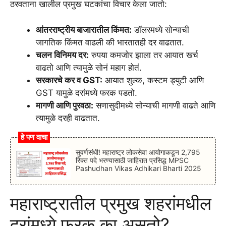
ठरवताना खालील प्रमुख घटकांचा विचार केला जातो:
आंतरराष्ट्रीय बाजारातील किंमत:
डॉलरमध्ये सोन्याची
जागतिक किंमत वाढली की भारतातही दर वाढतात.
चलन विनिमय दर:
रुपया कमजोर झाला तर आयात खर्च
वाढतो आणि त्यामुळे सोनं महाग होतं.
सरकारचे कर व GST:
आयात शुल्क, कस्टम ड्युटी आणि
GST यामुळे दरांमध्ये फरक पडतो.
मागणी आणि पुरवठा:
सणासुदीमध्ये सोन्याची मागणी वाढते आणि
त्यामुळे दरही वाढतात.
हे पण वाचा
सुवर्णसंधी! महाराष्ट्र लोकसेवा आयोगाकडून 2,795
रिक्त पदे भरण्यासाठी जाहिरात प्रसिद्ध MPSC
Pashudhan Vikas Adhikari Bharti 2025
महाराष्ट्रातील प्रमुख शहरांमधील
दरांमध्ये फरक का असतो?