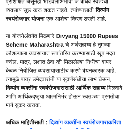
प्रशिक्षित असूनही भांडवलाअभावी जे बांधव स्वतःचा
व्यवसाय सुरू करू शकत नव्हते, त्यांच्यासाठी
दिव्यांग
स्वयंरोजगार योजना
एक आशेचा किरण ठरली आहे.
​या योजनेअंतर्गत मिळणारे
Divyang 15000 Rupees
Scheme Maharashtra
चे अर्थसहाय्य हे तुमच्या
कौशल्याला व्यवसायात रूपांतरित करण्यासाठी खूप मदत
करेल. मात्र, लक्षात ठेवा की मिळालेल्या निधीचा वापर
केवळ नियोजित व्यवसायासाठीच करणे बंधनकारक आहे.
त्यामुळे पात्र उमेदवारांनी या सुवर्णसंधीचा लाभ घेऊन,
दिव्यांग व्यक्तींना स्वयंरोजगारासाठी आर्थिक सहाय्य
मिळवावे
आणि आर्थिकदृष्ट्या आत्मनिर्भर होऊन स्वतःच्या प्रगतीचा
मार्ग सुकर करावा.
अधिक माहितीसाठी :
दिव्यांग व्यक्तींना स्वयंरोजगाराकरिता