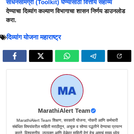
साधनसामग्री (Toolkit) घेण्यासाठी वित्तीय सहाय्य
देण्याचा दिव्यांग कल्याण विभागाचा शासन निर्णय डाउनलोड
करा.
दिव्यांग योजना महाराष्ट्र
MarathiAlert Team
MarathiAlert Team शिक्षण, सरकारी योजना, नोकरी आणि कर्मचारी
संबंधित विषयांवरील माहिती मराठीतून, अचूक व सोप्या पद्धतीने देण्याचा प्रयत्न
करते. विश्वसनीय, उपयुक्त आणि वेळेवर माहिती देणं हेच आमचं मुख्य ध्येय