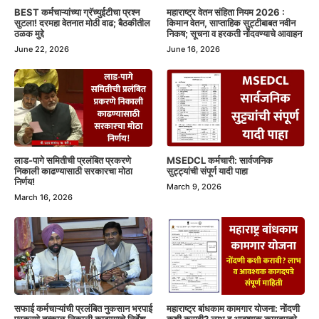
BEST कर्मचाऱ्यांच्या ग्रॅच्युईटीचा प्रश्न
महाराष्ट्र वेतन संहिता नियम 2026 :
सुटला! दरमहा वेतनात मोठी वाढ; बैठकीतील
किमान वेतन, साप्ताहिक सुट्टीबाबत नवीन
ठळक मुद्दे
निकष; सूचना व हरकती नोंदवण्याचे आवाहन
June 22, 2026
June 16, 2026
लाड-पागे समितीची प्रलंबित प्रकरणे
MSEDCL कर्मचारी: सार्वजनिक
निकाली काढण्यासाठी सरकारचा मोठा
सुट्ट्यांची संपूर्ण यादी पाहा
निर्णय!
March 9, 2026
March 16, 2026
सफाई कर्मचाऱ्यांची प्रलंबित नुकसान भरपाई
महाराष्ट्र बांधकाम कामगार योजना: नोंदणी