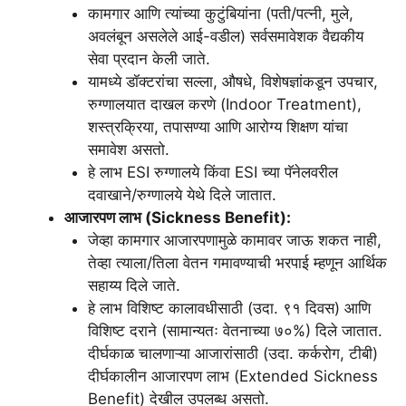
कामगार आणि त्यांच्या कुटुंबियांना (पती/पत्नी, मुले,
अवलंबून असलेले आई-वडील) सर्वसमावेशक वैद्यकीय
सेवा प्रदान केली जाते.
यामध्ये डॉक्टरांचा सल्ला, औषधे, विशेषज्ञांकडून उपचार,
रुग्णालयात दाखल करणे (Indoor Treatment),
शस्त्रक्रिया, तपासण्या आणि आरोग्य शिक्षण यांचा
समावेश असतो.
हे लाभ ESI रुग्णालये किंवा ESI च्या पॅनेलवरील
दवाखाने/रुग्णालये येथे दिले जातात.
आजारपण लाभ (Sickness Benefit):
जेव्हा कामगार आजारपणामुळे कामावर जाऊ शकत नाही,
तेव्हा त्याला/तिला वेतन गमावण्याची भरपाई म्हणून आर्थिक
सहाय्य दिले जाते.
हे लाभ विशिष्ट कालावधीसाठी (उदा. ९१ दिवस) आणि
विशिष्ट दराने (सामान्यतः वेतनाच्या ७०%) दिले जातात.
दीर्घकाळ चालणाऱ्या आजारांसाठी (उदा. कर्करोग, टीबी)
दीर्घकालीन आजारपण लाभ (Extended Sickness
Benefit) देखील उपलब्ध असतो.