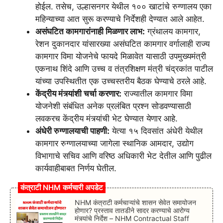
होईल. तसेच, उल्हासनगर येथील १०० खाटांचे रुग्णालय एका
महिन्याच्या आत सुरू करण्याचे निर्देशही देण्यात आले आहेत.
असंघटित कामगारांनाही मिळणार लाभ:
ग्रंथालय कामगार,
रेशन दुकानदार यांसारख्या असंघटित कामगार वर्गालाही राज्य
कामगार विमा योजनेचे फायदे मिळावेत यासाठी उपमुख्यमंत्री
एकनाथ शिंदे आणि उच्च व तंत्रशिक्षण मंत्री चंद्रकांत पाटील
यांच्या उपस्थितीत एक उच्चस्तरीय बैठक घेण्याचे ठरले आहे.
केंद्रीय मंत्र्यांशी चर्चा करणार:
राज्यातील कामगार विमा
योजनेशी संबंधित अनेक प्रलंबित प्रश्न सोडवण्यासाठी
लवकरच केंद्रीय मंत्र्यांची भेट घेण्यात येणार आहे.
अंधेरी रुग्णालयाची पाहणी:
येत्या १५ दिवसांत अंधेरी येथील
कामगार रुग्णालयाच्या जागेला स्थानिक आमदार, उद्योग
विभागाचे सचिव आणि वरिष्ठ अधिकारी भेट देतील आणि पुढील
कार्यवाहीबाबत निर्णय घेतील.
कंत्राटी NHM कर्मचारी अपडेट
NHM कंत्राटी कर्मचाऱ्यांचे शासन सेवेत समायोजन
होणार? प्रस्ताव तातडीने सादर करण्याचे आरोग्य
मंत्र्यांचे निर्देश – NHM Contractual Staff