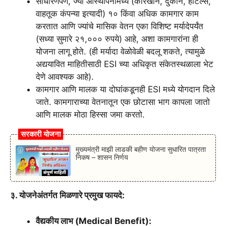
साधारणपणे, ज्या आस्थापनांमध्ये (कारखाने, दुकाने, हॉटेल्स,
वाहतूक कंपन्या इत्यादी) १० किंवा अधिक कामगार काम
करतात आणि ज्यांचे मासिक वेतन एका विशिष्ट मर्यादेपर्यंत
(सध्या सुमारे २१,००० रुपये) आहे, अशा कामगारांना ही
योजना लागू होते. (ही मर्यादा वेळोवेळी बदलू शकते, त्यामुळे
अद्ययावित माहितीसाठी ESI च्या अधिकृत संकेतस्थळाला भेट
देणे आवश्यक आहे).
कामगार आणि मालक या दोघांकडूनही ESI मध्ये योगदान दिले
जाते. कामगाराच्या वेतनातून एक छोटासा भाग कापला जातो
आणि मालक मोठा हिस्सा जमा करतो.
सरकारी योजना
मुख्यमंत्री माझी लाडकी बहीण योजना सुधारित पात्रता
निकष – शासन निर्णय
३. योजनेअंतर्गत मिळणारे प्रमुख फायदे:
वैद्यकीय लाभ (Medical Benefit):