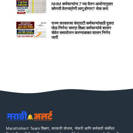
NHM कर्मचाऱ्यांना 7 व्या वेतन आयोगानुसार
कोणती वेतनश्रेणी लागू होणार? चेक करा
राज्य सरकारचा कंत्राटी कर्मचाऱ्यांसाठी दूसरा
मोठा निर्णय! समग्र शिक्षा कर्मचाऱ्यांचे शासन
सेवेत समायोजन करण्याबाबत शासन निर्णय
जारी
MarathiAlert Team शिक्षण, सरकारी योजना, नोकरी आणि कर्मचारी संबंधित