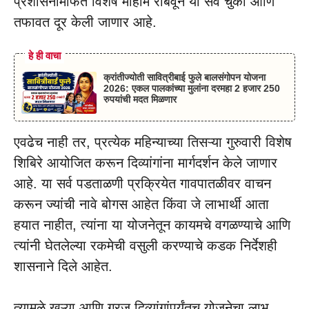
प्रशासनामार्फत विशेष मोहीम राबवून या सर्व चुका आणि
तफावत दूर केली जाणार आहे.
हे ही वाचा
क्रांतीज्योती सावित्रीबाई फुले बालसंगोपन योजना
2026: एकल पालकांच्या मुलांना दरमहा 2 हजार 250
रुपयांची मदत मिळणार
एवढेच नाही तर, प्रत्येक महिन्याच्या तिसऱ्या गुरुवारी विशेष
शिबिरे आयोजित करून दिव्यांगांना मार्गदर्शन केले जाणार
आहे. या सर्व पडताळणी प्रक्रियेत गावपातळीवर वाचन
करून ज्यांची नावे बोगस आहेत किंवा जे लाभार्थी आता
हयात नाहीत, त्यांना या योजनेतून कायमचे वगळण्याचे आणि
त्यांनी घेतलेल्या रकमेची वसुली करण्याचे कडक निर्देशही
शासनाने दिले आहेत.
त्यामुळे खऱ्या आणि गरजू दिव्यांगांपर्यंतच योजनेचा लाभ