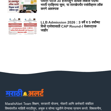
पवित्र पोर्टल 30 हजारांहून अधिक शिक्षक पदांची
भरती प्रक्रिया सुरू; या तारखेपर्यंत पसंतीक्रम लॉक
करणे आवश्यक
LLB Admission 2026 : 3 वर्षे व 5 वर्षांच्या
विधी प्रवेशासाठी CAP Round-I वेळापत्रक
जाहीर
MarathiAlert Team शिक्षण, सरकारी योजना, नोकरी आणि कर्मचारी संबंधित
विषयांवरील माहिती मराठीतून, अचूक व सोप्या पद्धतीने देण्याचा प्रयत्न करते. विश्वसनीय,