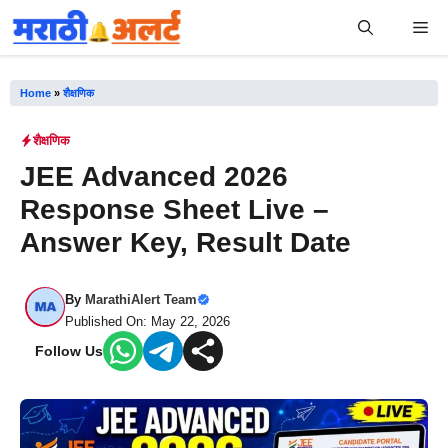
Skip
Me
to
content
Home
»
शैक्षणिक
शैक्षणिक
JEE Advanced 2026
Response Sheet Live –
Answer Key, Result Date
By
MarathiAlert Team
Published On: May 22, 2026
Follow Us