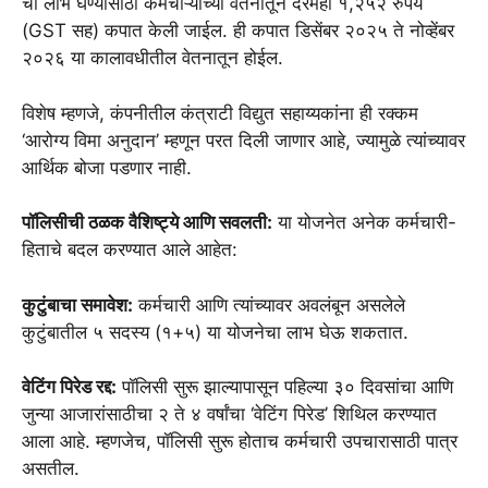
चा लाभ घेण्यासाठी कर्मचाऱ्यांच्या वेतनातून दरमहा १,२५२ रुपये
(GST सह) कपात केली जाईल. ही कपात डिसेंबर २०२५ ते नोव्हेंबर
२०२६ या कालावधीतील वेतनातून होईल.
विशेष म्हणजे, कंपनीतील कंत्राटी विद्युत सहाय्यकांना ही रक्कम
‘आरोग्य विमा अनुदान’ म्हणून परत दिली जाणार आहे, ज्यामुळे त्यांच्यावर
आर्थिक बोजा पडणार नाही.
पॉलिसीची ठळक वैशिष्ट्ये आणि सवलती:
या योजनेत अनेक कर्मचारी-
हिताचे बदल करण्यात आले आहेत:
कुटुंबाचा समावेश:
कर्मचारी आणि त्यांच्यावर अवलंबून असलेले
कुटुंबातील ५ सदस्य (१+५) या योजनेचा लाभ घेऊ शकतात.
वेटिंग पिरेड रद्द:
पॉलिसी सुरू झाल्यापासून पहिल्या ३० दिवसांचा आणि
जुन्या आजारांसाठीचा २ ते ४ वर्षांचा ‘वेटिंग पिरेड’ शिथिल करण्यात
आला आहे. म्हणजेच, पॉलिसी सुरू होताच कर्मचारी उपचारासाठी पात्र
असतील.