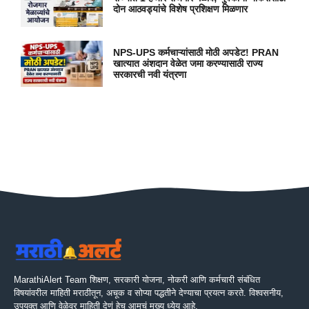
दोन आठवड्यांचे विशेष प्रशिक्षण मिळणार
NPS-UPS कर्मचाऱ्यांसाठी मोठी अपडेट! PRAN
खात्यात अंशदान वेळेत जमा करण्यासाठी राज्य
सरकारची नवी यंत्रणा
MarathiAlert Team शिक्षण, सरकारी योजना, नोकरी आणि कर्मचारी संबंधित
विषयांवरील माहिती मराठीतून, अचूक व सोप्या पद्धतीने देण्याचा प्रयत्न करते. विश्वसनीय,
उपयुक्त आणि वेळेवर माहिती देणं हेच आमचं मुख्य ध्येय आहे.