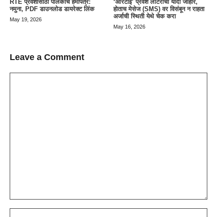
RTE प्रवेशासाठी पालकांचे हमीपत्र:
‘आरटीई’ प्रवेश लॉटरीची यादी जाहीर,
नमुना, PDF डाउनलोड डायरेक्ट लिंक
होताच मेसेज (SMS) वर विसंबून न राहता
अर्जाची स्थिती येथे चेक करा
May 19, 2026
May 16, 2026
Leave a Comment
Comment
Name