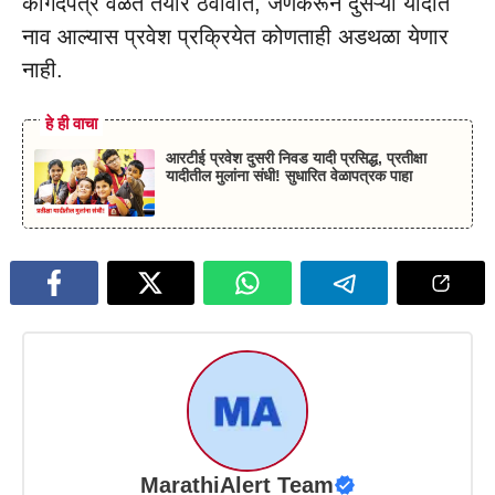
कागदपत्रे वेळेत तयार ठेवावीत, जेणेकरून दुसऱ्या यादीत
नाव आल्यास प्रवेश प्रक्रियेत कोणताही अडथळा येणार
नाही.
हे ही वाचा
आरटीई प्रवेश दुसरी निवड यादी प्रसिद्ध, प्रतीक्षा
यादीतील मुलांना संधी! सुधारित वेळापत्रक पाहा
MarathiAlert Team