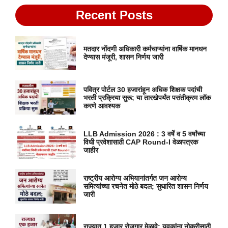
Recent Posts
मतदार नोंदणी अधिकारी कर्मचाऱ्यांना वार्षिक मानधन
देण्यास मंजूरी, शासन निर्णय जारी
पवित्र पोर्टल 30 हजारांहून अधिक शिक्षक पदांची
भरती प्रक्रिया सुरू; या तारखेपर्यंत पसंतीक्रम लॉक
करणे आवश्यक
LLB Admission 2026 : 3 वर्षे व 5 वर्षांच्या
विधी प्रवेशासाठी CAP Round-I वेळापत्रक
जाहीर
राष्ट्रीय आरोग्य अभियानांतर्गत जन आरोग्य
समित्यांच्या रचनेत मोठे बदल; सुधारित शासन निर्णय
जारी
राज्यात 1 हजार रोजगार मेळावे; युवकांना नोकरीसाठी