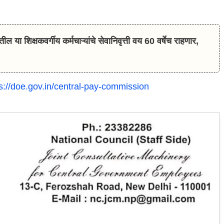
शिक्षकवर्गीय कर्मचाऱ्यांचे सेवानिवृत्ती वय 60 वर्षेच राहणार,
s://doe.gov.in/central-pay-commission