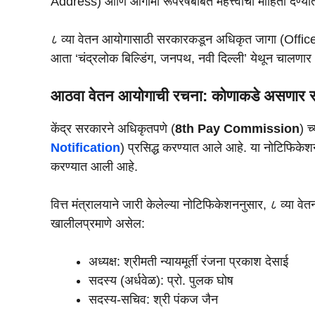
Address) आणि आगामी रूपरेषेबाबत महत्त्वाची माहिती देण्य
८ व्या वेतन आयोगासाठी सरकारकडून अधिकृत जागा (Off
आता ‘चंद्रलोक बिल्डिंग, जनपथ, नवी दिल्ली’ येथून चालणार 
आठवा वेतन आयोगाची रचना: कोणाकडे असणार सू
केंद्र सरकारने अधिकृतपणे (
8th Pay Commission
) च
Notification
) प्रसिद्ध करण्यात आले आहे. या नोटिफिकेशनन
करण्यात आली आहे.
वित्त मंत्रालयाने जारी केलेल्या नोटिफिकेशननुसार, ८ व्या वे
खालीलप्रमाणे असेल:
अध्यक्ष: श्रीमती न्यायमूर्ती रंजना प्रकाश देसाई
सदस्य (अर्धवेळ): प्रो. पुलक घोष
सदस्य-सचिव: श्री पंकज जैन