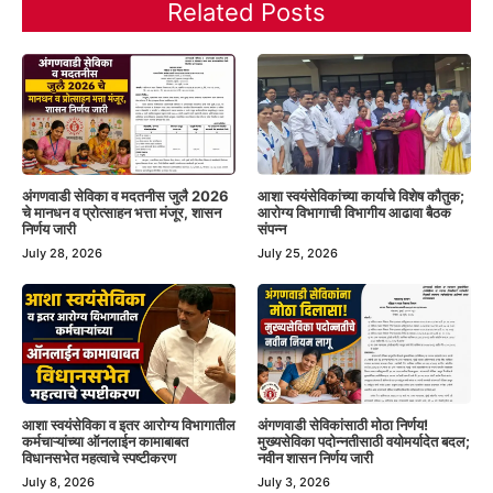
Related Posts
अंगणवाडी सेविका व मदतनीस जुलै 2026
आशा स्वयंसेविकांच्या कार्याचे विशेष कौतुक;
चे मानधन व प्रोत्साहन भत्ता मंजूर, शासन
आरोग्य विभागाची विभागीय आढावा बैठक
निर्णय जारी
संपन्न
July 28, 2026
July 25, 2026
आशा स्वयंसेविका व इतर आरोग्य विभागातील
अंगणवाडी सेविकांसाठी मोठा निर्णय!
कर्मचाऱ्यांच्या ऑनलाईन कामाबाबत
मुख्यसेविका पदोन्नतीसाठी वयोमर्यादेत बदल;
विधानसभेत महत्वाचे स्पष्टीकरण
नवीन शासन निर्णय जारी
July 8, 2026
July 3, 2026