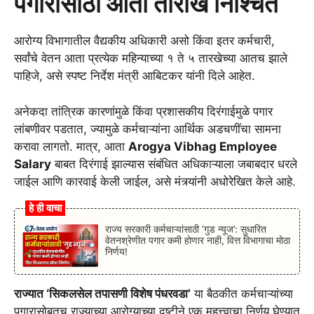
पगारासाठी आता तारीख निश्चित
आरोग्य विभागातील वैद्यकीय अधिकारी असो किंवा इतर कर्मचारी,
सर्वांचे वेतन आता प्रत्येक महिन्याच्या १ ते ५ तारखेच्या आतच झाले
पाहिजे, असे स्पष्ट निर्देश मंत्री आबिटकर यांनी दिले आहेत.
अनेकदा तांत्रिक कारणांमुळे किंवा प्रशासकीय दिरंगाईमुळे पगार
लांबणीवर पडतात, ज्यामुळे कर्मचाऱ्यांना आर्थिक अडचणींचा सामना
करावा लागतो. मात्र, आता
Arogya Vibhag Employee
Salary
बाबत दिरंगाई झाल्यास संबंधित अधिकाऱ्याला जबाबदार धरले
जाईल आणि कारवाई केली जाईल, असे मंत्र्यांनी अधोरेखित केले आहे.
हे ही वाचा
राज्य सरकारी कर्मचाऱ्यांसाठी ‘गुड न्यूज’: सुधारित
वेतनश्रेणीत पगार कमी होणार नाही, वित्त विभागाचा मोठा
निर्णय!
राज्यात ‘सिकलसेल तपासणी विशेष पंधरवडा’
या बैठकीत कर्मचाऱ्यांच्या
पगारासोबतच राज्याच्या आरोग्याच्या दृष्टीने एक महत्त्वाचा निर्णय घेण्यात