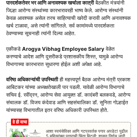
पारदर्शकतेवर भर आणि अनावश्यक खर्चाला कात्री
बैठकीत मंत्र्यांनी
जिल्हा आरोग्य संस्थांच्या कारभारावरही भाष्य केले. आरोग्य संस्थांनी
केवळ आवश्यक असेल तरच साहित्याची खरेदी करावी आणि अनावश्यक
खर्च टाळावा, असे त्यांनी सांगितले. सर्व कामांमध्ये पारदर्शकता
ठेवण्याच्या सूचनाही त्यांनी दिल्या आहेत.
एकीकडे
Arogya Vibhag Employee Salary
वेळेत
करण्याचे आदेश आणि दुसरीकडे प्रशासकीय शिस्त, यामुळे आरोग्य
विभागाच्या कारभारात सुधारणा होईल अशी अपेक्षा आहे.
वरिष्ठ अधिकाऱ्यांची उपस्थिती
ही महत्त्वपूर्ण बैठक आरोग्य मंत्री प्रकाश
आबिटकर यांच्या अध्यक्षतेखाली पार पडली. यावेळी आरोग्य विभागाचे
सचिव ई. रवींद्रन, आरोग्य सेवा आयुक्त डॉ. कादंबरी बलकवडे, आरोग्य
संचालक डॉ. विजय कंदेवाड आणि सहसंचालिका डॉ. सुनिता गोल्हाईत
यांच्यासह विभागातील इतर वरिष्ठ अधिकारी उपस्थित होते.
हे ही वाचा
आशा स्वयंसेविका आणि गटप्रवर्तक पगार अपडेट! पुढील
5 महिन्यांच्या पगाराची चिंता मिटली; शासन निर्णय जारी