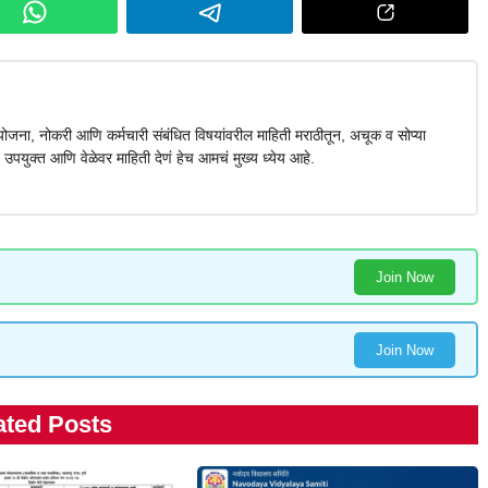
ना, नोकरी आणि कर्मचारी संबंधित विषयांवरील माहिती मराठीतून, अचूक व सोप्या
य, उपयुक्त आणि वेळेवर माहिती देणं हेच आमचं मुख्य ध्येय आहे.
Join Now
Join Now
ated Posts