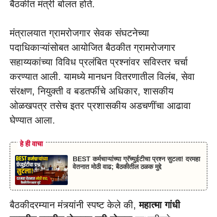
बैठकीत मंत्री बोलत होते.
मंत्रालयात ग्रामरोजगार सेवक संघटनेच्या
पदाधिकाऱ्यांसोबत आयोजित बैठकीत ग्रामरोजगार
सहाय्यकांच्या विविध प्रलंबित प्रश्नांवर सविस्तर चर्चा
करण्यात आली. यामध्ये मानधन वितरणातील विलंब, सेवा
संरक्षण, नियुक्ती व बडतर्फीचे अधिकार, शासकीय
ओळखपत्र तसेच इतर प्रशासकीय अडचणींचा आढावा
घेण्यात आला.
हे ही वाचा
BEST कर्मचाऱ्यांच्या ग्रॅच्युईटीचा प्रश्न सुटला! दरमहा
वेतनात मोठी वाढ; बैठकीतील ठळक मुद्दे
बैठकीदरम्यान मंत्र्यांनी स्पष्ट केले की,
महात्मा गांधी