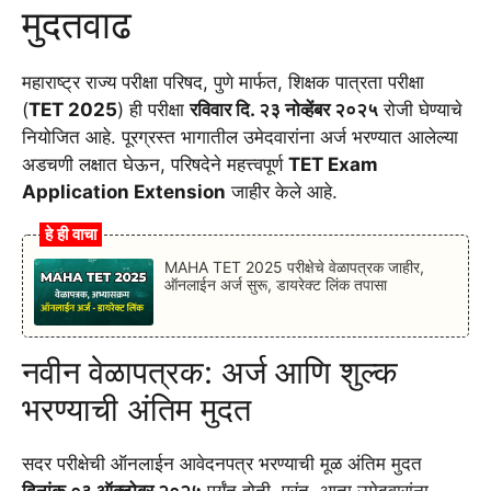
मुदतवाढ
महाराष्ट्र राज्य परीक्षा परिषद, पुणे मार्फत, शिक्षक पात्रता परीक्षा
(
TET 2025
) ही परीक्षा
रविवार दि. २३ नोव्हेंबर २०२५
रोजी घेण्याचे
नियोजित आहे. पूरग्रस्त भागातील उमेदवारांना अर्ज भरण्यात आलेल्या
अडचणी लक्षात घेऊन, परिषदेने महत्त्वपूर्ण
TET Exam
Application Extension
जाहीर केले आहे.
हे ही वाचा
MAHA TET 2025 परीक्षेचे वेळापत्रक जाहीर,
ऑनलाईन अर्ज सुरू, डायरेक्ट लिंक तपासा
नवीन वेळापत्रक: अर्ज आणि शुल्क
भरण्याची अंतिम मुदत
सदर परीक्षेची ऑनलाईन आवेदनपत्र भरण्याची मूळ अंतिम मुदत
दिनांक ०३ ऑक्टोबर २०२५
पर्यंत होती. परंतु, आता उमेदवारांना