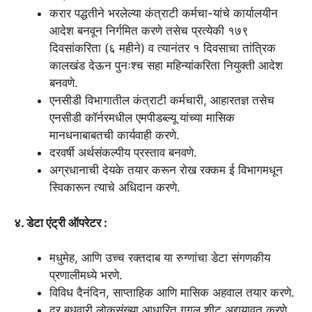
करार पद्धतीने भरलेल्या कंत्राटी कर्मचा-यांचे कार्यालयीन
आदेश बनवून निर्गमित करणे तसेच प्रत्येकी १७९
दिवसांकरिता (६ महीने) व त्यानंतर १ दिवसाचा तांत्रिक
कालखंड देऊन पुनःश्च सहा महिन्यांकरिता नियुक्ती आदेश
बनवणे.
एनसीडी विभागातील कंत्राटी कर्मचारी, आहारतज्ञ तसेच
एनसीडी कॉर्नरमधील एमपीडब्ल्यू यांच्या मासिक
मानधनाबाबतची कार्यवाही करणे.
दरवर्षी अर्थसंकल्पीय प्रस्ताव बनवणे.
अग्रधानाची देयके तयार करून रोख रक्कम ई विभागमधून
स्विकारून त्याचे अधिदान करणे.
४. डेटा एंट्री ऑपरेटर :
मधुमेह, आणि उच्च रक्तदाब या रुग्णांचा डेटा संगणकीय
प्रणालीमध्ये भरणे.
विविध दैनंदिन, साप्ताहिक आणि मासिक अहवाल तयार करणे.
दर बुधवारी लोकसंख्या आधारित गूगल शीट अद्ययावत करणे.