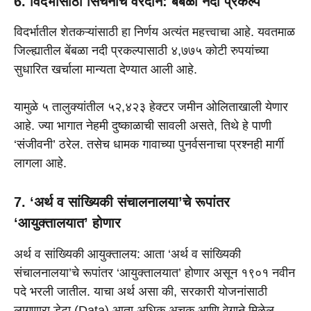
6. विदर्भासाठी सिंचनाचे वरदान: बेंबळा नदी प्रकल्प
विदर्भातील शेतकऱ्यांसाठी हा निर्णय अत्यंत महत्त्वाचा आहे. यवतमाळ
जिल्ह्यातील बेंबळा नदी प्रकल्पासाठी ४,७७५ कोटी रुपयांच्या
सुधारित खर्चाला मान्यता देण्यात आली आहे.
यामुळे ५ तालुक्यांतील ५२,४२३ हेक्टर जमीन ओलिताखाली येणार
आहे. ज्या भागात नेहमी दुष्काळाची सावली असते, तिथे हे पाणी
‘संजीवनी’ ठरेल. तसेच धामक गावाच्या पुनर्वसनाचा प्रश्नही मार्गी
लागला आहे.
7. ‘अर्थ व सांख्यिकी संचालनालया’चे रूपांतर
‘आयुक्तालयात’ होणार
अर्थ व सांख्यिकी आयुक्तालय: आता ‘अर्थ व सांख्यिकी
संचालनालया’चे रूपांतर ‘आयुक्तालयात’ होणार असून १९०१ नवीन
पदे भरली जातील. याचा अर्थ असा की, सरकारी योजनांसाठी
लागणारा डेटा (Data) आता अधिक अचूक आणि वेगाने मिळेल,