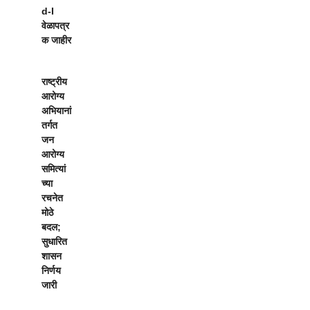
d-I
वेळापत्र
क जाहीर
राष्ट्रीय
आरोग्य
अभियानां
तर्गत
जन
आरोग्य
समित्यां
च्या
रचनेत
मोठे
बदल;
सुधारित
शासन
निर्णय
जारी