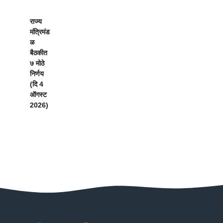
राज्य
मंत्रिमंड
ळ
बैठकीत
७ मोठे
निर्णय
(दि 4
ऑगस्ट
2026)