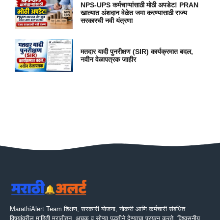
NPS-UPS कर्मचाऱ्यांसाठी मोठी अपडेट! PRAN
खात्यात अंशदान वेळेत जमा करण्यासाठी राज्य
सरकारची नवी यंत्रणा
मतदार यादी पुनरीक्षण (SIR) कार्यक्रमात बदल,
नवीन वेळापत्रक जाहीर
MarathiAlert Team शिक्षण, सरकारी योजना, नोकरी आणि कर्मचारी संबंधित
विषयांवरील माहिती मराठीतून, अचूक व सोप्या पद्धतीने देण्याचा प्रयत्न करते. विश्वसनीय,