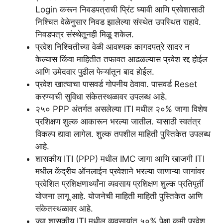
Login करून निवडपत्राची प्रिंट घ्यावी आणि प्रवेशासाठी
निश्चित वेळेनुसार निवड झालेल्या संस्थेत उपस्थित राहावे.
निवडपत्र संस्थेतूनही मिळू शकेल.
प्रवेश निश्चितीच्या वेळी आवश्यक कागदपत्रे सादर न
केल्यास किंवा माहितीत तफावत आढळल्यास प्रवेश रद्द होईल
आणि उमेदवार पुढील फेऱ्यांतून बाद होईल.
प्रवेश खात्याचा पासवर्ड गोपनीय ठेवावा. पासवर्ड Reset
करण्याची सुविधा संकेतस्थळावर उपलब्ध आहे.
२५० PPP अंतर्गत असलेल्या ITI मधील २०% जागा विशेष
प्रशिक्षण शुल्क आकारून भरल्या जातील. यासाठी स्वतंत्र
विकल्प द्यावा लागेल. शुल्क तपशील माहिती पुस्तिकेत उपलब्ध
आहे.
शासकीय ITI (PPP) मधील IMC जागा आणि खाजगी ITI
मधील केंद्रीय ऑनलाईन प्रवेशाने भरल्या जाणाऱ्या जागांवर
प्रवेशित प्रशिक्षणार्थ्यांना व्यवसाय प्रशिक्षण शुल्क प्रतिपूर्ती
योजना लागू आहे. योजनेची माहिती माहिती पुस्तिकेत आणि
संकेतस्थळावर आहे.
ज्या शासकीय ITI मधील व्यवसायांत ५०% पेक्षा कमी प्रवेश