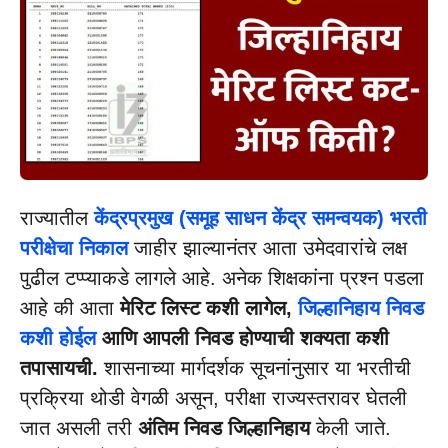
राज्यातील
केंद्रप्रमुख (समूह साधन केंद्र समन्वयक) भरती
परीक्षेचा निकाल
जाहीर झाल्यानंतर आता उमेदवारांचे लक्ष
पुढील टप्प्याकडे लागले आहे. अनेक शिक्षकांना प्रश्न पडला
आहे की आता
मेरिट लिस्ट कशी लागेल,
जिल्हानिहाय निवड
कशी होईल
आणि आपली निवड होण्याची शक्यता कशी
तपासायची.
शासनाच्या मार्गदर्शक सूचनांनुसार या भरतीची
प्रक्रिया थोडी वेगळी असून, परीक्षा राज्यस्तरावर घेतली
जात असली तरी
अंतिम निवड जिल्हानिहाय
केली जाते.